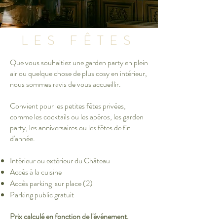
LES FÊTES
Que vous souhaitiez une garden party en plein
air ou quelque chose de plus cosy en intérieur,
nous sommes ravis de vous accueillir.
Convient pour les petites fêtes privées,
comme les cocktails ou les apéros, les garden
party, les anniversaires ou les fêtes de fin
d'année.
Intérieur ou extérieur du Château
Accès à la cuisine
Accès parking sur place (2)
Parking public gratuit
Prix ​​calculé en fonction de l'événement.